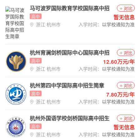
马可波罗国际教育学校国际高中招
对比
生简章
高中
暂无信息
浙江 杭州市
入学时间：
以学校通知为准
杭州育澜剑桥国际中心国际高中招
对比
生简章
高中
12.60万元/年
浙江 杭州市
入学时间：
以学校通知为准
杭州第四中学国际高中招生简章
对比
高中
7.80万元/年
浙江 杭州市
入学时间：
以学校通知为准
杭州外国语学校剑桥国际高中招生
对比
简章
高中
暂无信息
浙江 杭州市
入学时间：
以学校通知为准