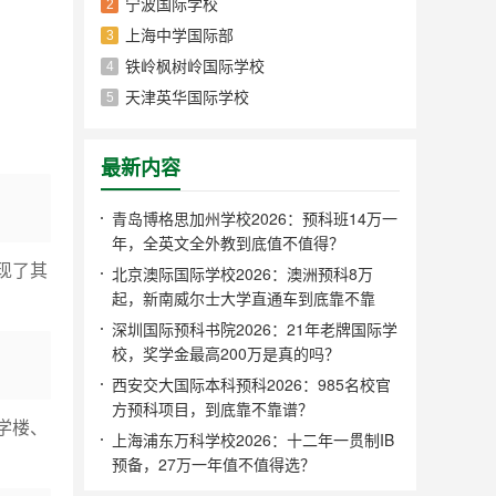
宁波国际学校
2
上海中学国际部
3
铁岭枫树岭国际学校
4
天津英华国际学校
5
最新内容
青岛博格思加州学校2026：预科班14万一
年，全英文全外教到底值不值得？
现了其
北京澳际国际学校2026：澳洲预科8万
起，新南威尔士大学直通车到底靠不靠
谱？
深圳国际预科书院2026：21年老牌国际学
校，奖学金最高200万是真的吗？
西安交大国际本科预科2026：985名校官
方预科项目，到底靠不靠谱？
学楼、
上海浦东万科学校2026：十二年一贯制IB
预备，27万一年值不值得选？