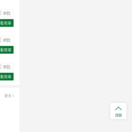
接受学期中插班，全年都接受学生。插
对比
班考试的安排视学位情况而定。
看简章
深圳外国语学校国际部招生对英语有要
求吗？
对比
申请就读深外国际部的学生将接受我校
组织的英语测评。学校将优先录取英语
看简章
实际应用水平能够达到申请就读年级学
习所要求的英语水平的学生。
对比
深圳外国语学校国际部招生对象有哪
看简章
些？
申请人的父母至少其中一方为外籍（持
外国护照或永久居住证）或港澳台居
更多
民。
深圳外国语学校国际部怎么报名？
顶部
所有报名者需要通过Open Apply系统提
交网上报名申请表，后续收到系统发送