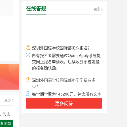
在线答疑
更多
深圳外国语学校国际部怎么报名？
所有报名者需要通过Open Apply系统提
交网上报名申请表，后续收到系统发送
的报名确认函。
深圳外国语学校国际部小学学费有多
少？
每学期学费为145200元，包含所有文本
和资源材料，软件，图书馆和数据库成
更多
员，实验室，室内温水游泳池，体育和
更多问答
健身设施访问，高速/无线互联网访问和
学校活动。
对比
深圳外国语学校国际部接受插班入学
看简章
吗？