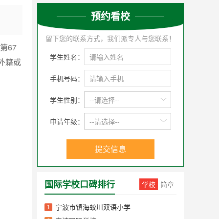
预约看校
留下您的联系方式，我们派专人与您联系！
第67
学生姓名：
外籍或
手机号码：
学生性别：
--请选择--
申请年级：
--请选择--
提交信息
国际学校口碑排行
学校
简章
宁波市镇海蛟川双语小学
1