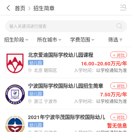
首页
招生简章
招生阶段
所在城市
学费范围
筛选
北京爱迪国际学校幼儿园课程
对比
幼儿园
16.00~20.60万元/年
北京 朝阳区
入学时间：
以学校通知为准
宁波国际学校国际幼儿园招生简章
对比
幼儿园
7.50万元/年
浙江 宁波市
入学时间：
以学校通知为准
2021年宁波华茂国际学校国际幼儿
对比
园招生简章
幼儿园
暂无信息