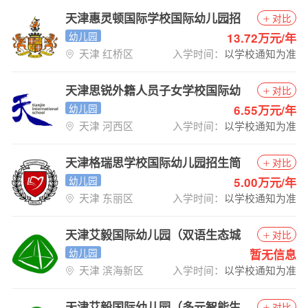
天津惠灵顿国际学校国际幼儿园招
对比
生简章
幼儿园
13.72万元/年
天津 红桥区
入学时间：
以学校通知为准
天津思锐外籍人员子女学校国际幼
对比
儿园招生简章
幼儿园
6.55万元/年
天津 河西区
入学时间：
以学校通知为准
天津格瑞思学校国际幼儿园招生简
对比
章
幼儿园
5.00万元/年
天津 东丽区
入学时间：
以学校通知为准
天津艾毅国际幼儿园（双语生态城
对比
实验校园）招生简章
幼儿园
暂无信息
天津 滨海新区
入学时间：
以学校通知为准
天津艾毅国际幼儿园（多元智能生
对比