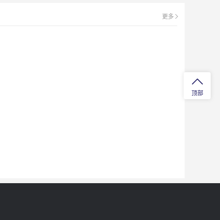
更多
好、家
方文学
顶部
交流生