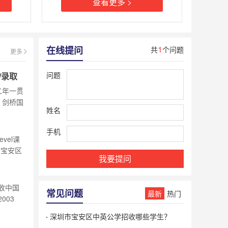
查看更多 >
1
在线提问
共
个问题
更多
问题
/录取
二年一贯
：剑桥国
姓名
授权学校
 2.身
手机
vel课
市宝安区
我要提问
民办学
实的基
，国际
收中国
常见问题
最新
热门
003
幼儿
深圳市宝安区中英公学招收哪些学生？
公学”培