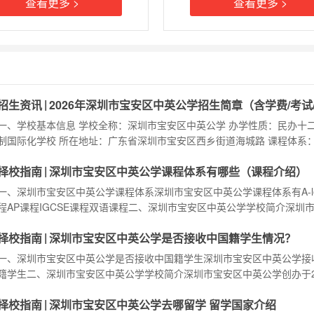
查看更多 >
查看更多 >
|
招生资讯
2026年深圳市宝安区中英公学招生简章（含学费/考试
线）
一、学校基本信息 学校全称：深圳市宝安区中英公学 办学性质：民办十
制国际化学校 所在地址：广东省深圳市宝安区西乡街道海城路 课程体系
际课程（Checkpoint→IGCSE→A-Level） 认证资质：剑桥国际考评部
|
择校指南
深圳市宝安区中英公学课程体系有哪些（课程介绍）
（CN573） 二、2026年招生对象与年级 1.招生对象：小学至高中各学段；
份要求：不限户籍，全国招生； 3.班级规模：小班教学，每班≤25人。
一、深圳市宝安区中英公学课程体系深圳市宝安区中英公学课程体系有A-le
程AP课程IGCSE课程双语课程二、深圳市宝安区中英公学学校简介深圳
中英公学创办于2003年，是一所高起点、高配置、规范化的新型国际化
|
择校指南
深圳市宝安区中英公学是否接收中国籍学生情况？
校。学校目前含幼儿部、小学部、初中部、高中国际部。学校采用中国扎
础教育与英国“公学”培养个性化的教育理念相结合的方式，秉持“中国灵魂
一、深圳市宝安区中英公学是否接收中国籍学生深圳市宝安区中英公学接
视野”的办学宗旨，坚持“具
籍学生二、深圳市宝安区中英公学学校简介深圳市宝安区中英公学创办于2
年，是一所高起点、高配置、规范化的新型国际化民办学校。学校目前含
|
择校指南
深圳市宝安区中英公学去哪留学 留学国家介绍
部、小学部、初中部、高中国际部。学校采用中国扎实的基础教育与英国“