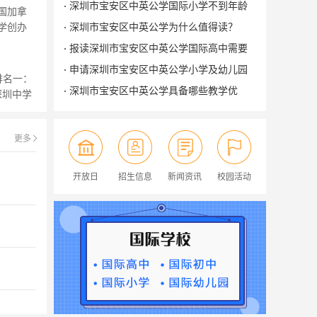
___1
深圳市宝安区中英公学国际小学不到年龄
旨，坚持
国加拿
学创办
可以报考吗？___1
深圳市宝安区中英公学为什么值得读？
校目前含
___1
报读深圳市宝安区中英公学国际高中需要
英国“公
学习哪些课程？___1
申请深圳市宝安区中英公学小学及幼儿园
学宗
排名一：
需要参加面试吗？___1
深圳市宝安区中英公学具备哪些教学优
深圳中学
大学师范
势？___1
年 排名
更多
开放日
招生信息
新闻资讯
校园活动