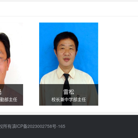
是？
解学生的行为习惯、学习习惯、团队合作、实践能力、身心素质、兴趣爱
、特色体育，校本课程包括西方礼仪、生活与理财、国学、英美概况、西
英国高中两个项目。
俱乐部活动、浸润在亲情氛围里的亲子人文、电影资源库的熏陶、与国外
勇
雷松
勤部主任
校长兼中学部主任
、赏识、亲情教育特色、以人为本的养成教育，绅士、淑女的培养特色。
勇
雷松
权所有
滇ICP备2023002758号-165
政后勤部
校长兼中学部主任