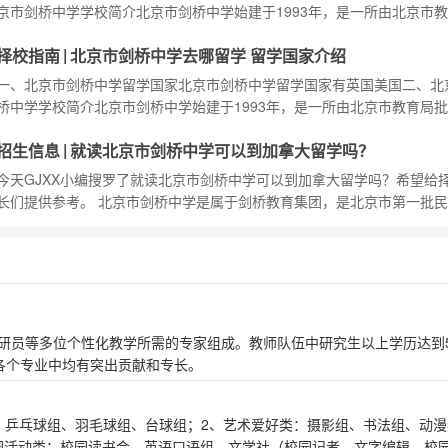
通州台湖镇，占地面积50
京市剑桥中学学校简介北京市剑桥中学始建于1993年，是一所由北京市
准，由劳动模范牛文祥先生创办的高级的北京民办高中。北京市剑桥中学
|
择校指南
北京市剑桥中学去哪留学 留学国家介绍
通过英国剑桥大学教育质量保证的北京私立学校——拥有650年历史的皇
被北京教委评为北京最好的民办学校。 北京市剑桥中学地处北京通州台
一、北京市剑桥中学留学国家北京市剑桥中学留学国家有英国美国二、北
地面积500亩，是一所中国古代园林式
桥中学学校简介北京市剑桥中学始建于1993年，是一所由北京市教育局
劳动模范牛文祥先生创办的高级的北京民办高中。北京市剑桥中学是已经
|
招生信息
就读北京市剑桥中学可以到加拿大留学吗？
国剑桥大学教育质量保证的北京私立学校——拥有650年历史的皇家学校
教委评为北京最好的民办学校。 北京市剑桥中学地处北京通州台湖镇，
今天GJXX小编搜罗了就读北京市剑桥中学可以到加拿大留学吗？希望给
500亩，是一所中国古代园林式的北京
长们提供参考。 北京市剑桥中学是属于剑桥教育集团，是北京市第一批
学校，2007年通过了英国剑桥大学教育质量保证，收获了众多的优秀学
学生会想问到，想要到北京市剑桥中学可以到加拿大留学吗？ 项目要求 
桥中学设置了加拿大留学项目，适合一些有高考成绩但是没有语言成绩的
行就读，有部分学校也是可以不要
研员等多位个性化教学所需的专家组成。教师队伍中研究生以上学历达到5
在各个专业中均有突出贡献和专长。
、乒乓球组、羽毛球组、台球组；2、艺术爱好类：摄影组、书法组、动漫
校园活动类：校园读书会、英语口语组、文学社（校园记者、文字编辑，校