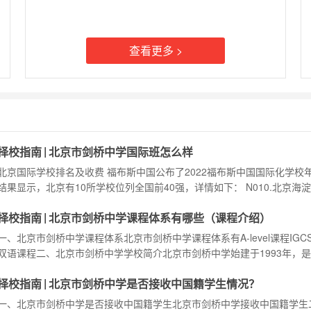
查看更多 >
|
择校指南
北京市剑桥中学国际班怎么样
北京国际学校排名及收费 福布斯中国公布了2022福布斯中国国际化学校
结果显示，北京有10所学校位列全国前40强，详情如下： N010.北京海
校 北京海淀凯文学校成立于2016年，是一所由凯文教育集团举办，提供K-
|
择校指南
北京市剑桥中学课程体系有哪些（课程介绍）
中英双语教学的海淀区旗舰国际化学校。海淀凯文坐落在风景优美、历史
玉泉山脚下，占地面积近400亩，是一所集自然生态、人文底蕴和时尚气
一、北京市剑桥中学课程体系北京市剑桥中学课程体系有A-level课程IGC
的花园式校
双语课程二、北京市剑桥中学学校简介北京市剑桥中学始建于1993年，
北京市教育局批准，由劳动模范牛文祥先生创办的高级的北京民办高中。
|
择校指南
北京市剑桥中学是否接收中国籍学生情况？
剑桥中学是已经通过英国剑桥大学教育质量保证的北京私立学校——拥有6
史的皇家学校，被北京教委评为北京最好的民办学校。 北京市剑桥中学
一、北京市剑桥中学是否接收中国籍学生北京市剑桥中学接收中国籍学生