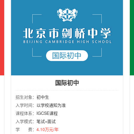
国际初中
招生对象：
初中生
入学时间：
以学校通知为准
课程体系：
IGCSE课程
入学模式：
笔试+面试
学 费：
4.10万元/年