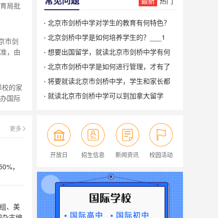
常见问题
最新
热门
教育局批
是已经
北京市剑桥中学对学生的教育有何特色？
家学校，
___1
北京剑桥中学是如何培养学生的？___1
湖镇，占
京市剑
批准，由
想要出国留学，就读北京市剑桥中学有何
通过英
优势？___1
北京市剑桥中学是如何进行管理，才有了
，被北京
辉煌成就的？___1
将要就读北京市剑桥中学，学生和家长都
占地面积
择校的家
要做好哪些准备？___1
就读北京市剑桥中学可以到加拿大留学
民办国际
生。有些
吗？___1
北京市剑
更多
学生进
开放日
招生信息
新闻资讯
校园活动
0%，
组、美
园杂志编