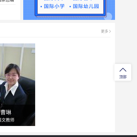
外拓展训
学习情
了同学
更多
觉性，
学特建
顶部
生的全
曹琳
语文教师