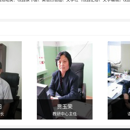
心理学兴趣小组、演讲与口才小组（演讲，辩论）；4、校外活动类：野
及孤儿院看望老人及儿童）、调查研究小组（进行各种调研活动）。
学研究中心”，应用完善的“个性化因材施教系统”，随时记录学生的日常
的教学体系。无论是课堂教学还是课后作业都充分体现个体差异，即避免
空间和发展方向。
爱”才有教育！有“严”才有好的教育！有“科学”才有健康的教育！
管教，而是表现在学生自身体现出来的高素质。所以，为了增强学生的自
责任心等综合能力，使孩子的整体素质在实践中得到发展和成长，剑桥中
学之间互相管理，相互监督，共同发展。
提升。
在的妨碍其成长的障碍，促进学生德、智、体、美、劳全面发展，提高学
田
贾玉荣
的人生态度和道德水准，真正成为的高素质人才，进而成就人生的梦想。
长
教研中心主任