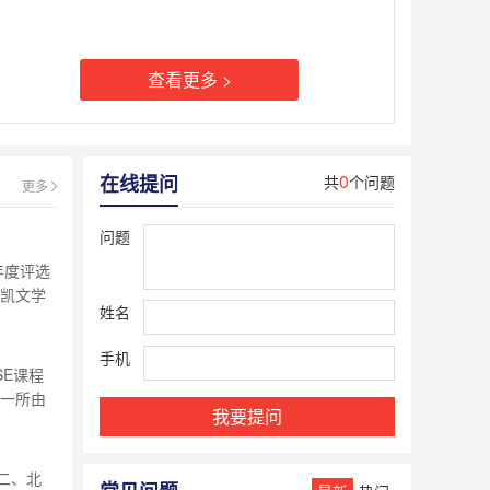
查看更多 >
0
在线提问
共
个问题
更多
问题
年度评选
淀凯文学
姓名
12年级
悠久的
手机
息于一体
SE课程
是一所由
我要提问
北京市
50年历
地处北京
二、北