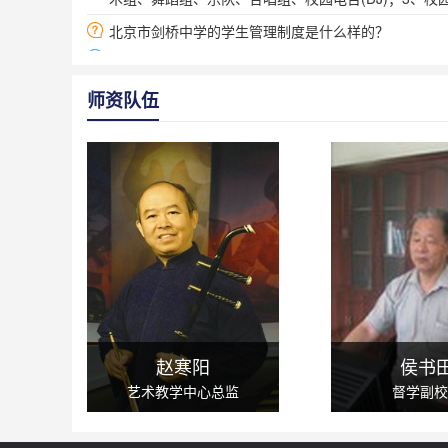
写）、跆拳道小组、手工组（船模、刺绣、编织等）、
北京市剑桥中学的学生管理制度是什么样的？
练小组、爱心小组（帮助别人，奉献爱心，如上敬老院
剑桥中学在认真研究了教育学理论之后，设立“个性化教
况，并对学生的个性差异进行分析研究，得出一套完善
师资队伍
间的互相抄袭、攀比，又让每一个学生找到自己的发展
北京市剑桥中学的教育理念是什么？
爱+严+科学 个性化因材施教，让每一个孩子成才！有“
北京市剑桥中学为什么要建立学生自治体系？
一个高素质的学校不是单纯体现在教师如何对学生进行
培养学生的管理能力、人际关系交往能力、抗挫能力、
立了学生自治体系，组织成立了团委和学生会组织，同
北京市剑桥中学的教学特色是什么？
个性化因材施教、授课质量控制系统、授课效果评价与
北京剑桥培养学生全面素质包括哪几个方面？
北京剑桥的定位是站在专业的高度帮助学生驱除孩子内
赵寒阳
侯书
面素质，帮助其树立良好的人生观、价值观，培养正确
艺术教学中心总监
督学副校