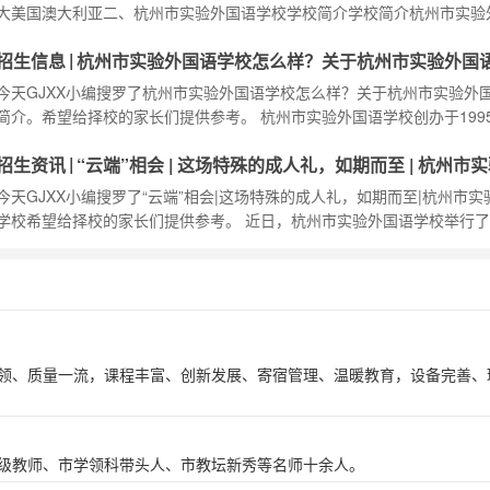
小学、初中和高中三个部组成，有两个校区，现
大美国澳大利亚二、杭州市实验外国语学校学校简介学校简介杭州市实验
学校（以下简称杭实外）地处国际化发展的前沿阵地——钱塘新区，比邻
|
招生信息
杭州市实验外国语学校怎么样？关于杭州市实验外国
最大的高教园区。学校创建于1995年，曾经是杭州大学外国语学院跟开
的第一所配套学校，也是杭州市最早实行寄宿制、小班化教学的国际化双
简介。
今天GJXX小编搜罗了杭州市实验外国语学校怎么样？关于杭州市实验外
校。学校有小学、初中和高中三个部组成，有两个
简介。希望给择校的家长们提供参考。 杭州市实验外国语学校创办于199
浙江育英教育集团全额投资创办的一所寄宿制、小班化教学的民办国际化
|
招生资讯
“云端”相会 | 这场特殊的成人礼，如期而至 | 杭州市
校。
语学校
今天GJXX小编搜罗了“云端”相会|这场特殊的成人礼，如期而至|杭州市实
学校希望给择校的家长们提供参考。 近日，杭州市实验外国语学校举行了2
高三学生十八岁成人暨高考誓师仪式。这是一场特殊的成人礼，全校师生“
会，共同见证这如约而至的十八岁，共同为这美丽青春送上祝福和希冀。
族自古就有礼仪之邦的美称。作为中华民族重要的人文遗产，我国汉族传
人仪礼“男子加冠，女子
领、质量一流，课程丰富、创新发展、寄宿管理、温暖教育，设备完善、
级教师、市学领科带头人、市教坛新秀等名师十余人。