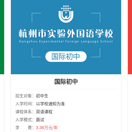
国际初中
招生对象：
初中生
入学时间：
以学校通知为准
课程体系：
双语课程
入学模式：
面试
学 费：
3.36万元/年