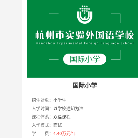
国际小学
招生对象：
小学生
入学时间：
以学校通知为准
课程体系：
双语课程
入学模式：
面试
学 费：
4.40万元/年