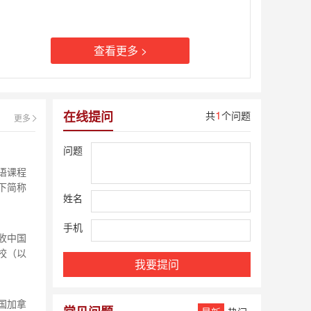
查看更多 >
1
在线提问
共
个问题
更多
问题
语课程
下简称
姓名
教园
一所配套
手机
有小
收中国
校（以
我要提问
大的高
的第一所
学校有
国加拿