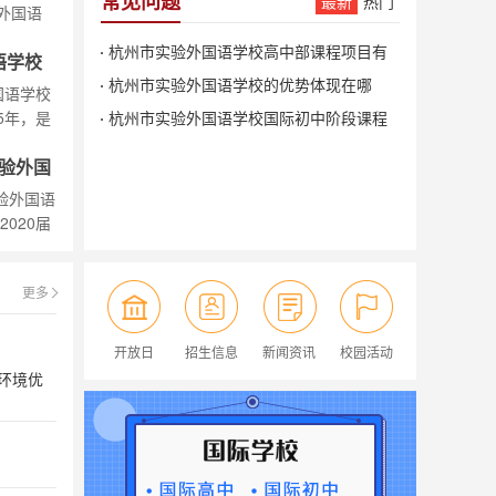
常见问题
最新
热门
外国语
浙江省
杭州市实验外国语学校高中部课程项目有
语学校
发区合办
哪些？___1
杭州市实验外国语学校的优势体现在哪
语学
国语学校
5年，是
儿？___1
杭州市实验外国语学校国际初中阶段课程
双语学
都有哪些？___1
实验外国
验外国语
020届
云端”相
 中华民
更多
统的成
开放日
招生信息
新闻资讯
校园活动
环境优