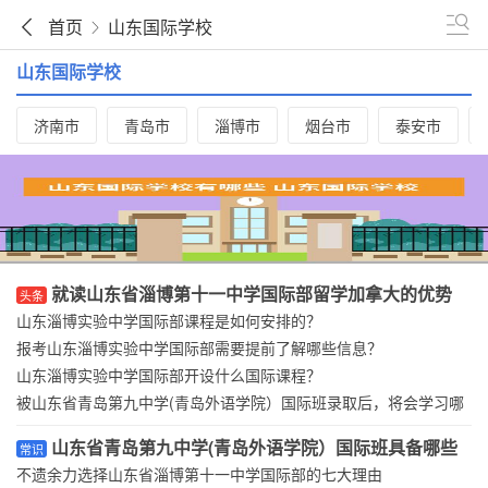
首页
山东国际学校
山东国际学校
济南市
青岛市
淄博市
烟台市
泰安市
就读山东省淄博第十一中学国际部留学加拿大的优势
头条
有......
山东淄博实验中学国际部课程是如何安排的？
报考山东淄博实验中学国际部需要提前了解哪些信息？
山东淄博实验中学国际部开设什么国际课程？
被山东省青岛第九中学(青岛外语学院）国际班录取后，将会学习哪
些课程？
山东省青岛第九中学(青岛外语学院）国际班具备哪些
常识
优势？
不遗余力选择山东省淄博第十一中学国际部的七大理由