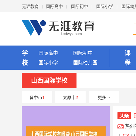
无涯教育
国际高中
国际初中
国际小学
国际幼
学
课
国际高中
国际初中
校
程
国际小学
国际幼儿园
山西国际学校
晋中市
1
太原市
2
更多
热烈
享！
祝贺山西
山
|