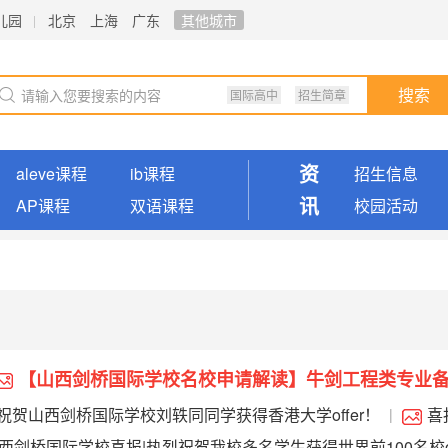
儿园
北京
上海
广东
其他城市
国际高中
招生简章
搜索
资
aleve课程
ib课程
招生信息
讯
AP课程
双语课程
校园活动
【山西剑桥国际学校名校申请解读】牛剑工程类专业
祝贺山西剑桥国际学校刘轶同同学获得香港大学offer！
喜
|
剑桥国际学校多名学生获得世界前100名校offer！
西剑桥国际学校喜报|热烈祝贺我校多名学生获得世界前100名校of