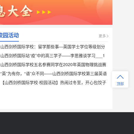
学校从英国、澳洲、南非及北美洲等地
聘请出色的外籍教师，为学生提供纯英
文的授课环境。中教老师全部拥有硕士
或博士学历，其中博士3人，硕士25人。
在课余，教师们还为学生提供更多的人
校园活动
更多
山西剑桥国际学校的学费是多少？
文关怀，通过多种途径了解每一位学生
的情况，真正成为学生们的良师益友。
山西剑桥国际学校：留学那些事—英国学士学位等级划分
学杂费：138000元/年，包括住宿费、英
国学籍注册费、书费、英国5所大学申请
__1
山西剑桥国际站“疫”中的高三学子——李思雅谈学习___1
费、校服等。
山西剑桥国际学校五名参赛同学在2020年英国物理挑战赛
申请山西剑桥国际学校预科班的条件是
中全部获得优异奖项___1
“英”为有你，“语”众不同——山西剑桥国际学校第三届英语
什么？
嘉年华活动___1
【山西剑桥国际学校·校园活动】热闹过冬至，开心包饺子
顶部
预科班的申请条件有两个：（1）雅思5
__1
分以上；（2）高中成绩单。预科班需要
读1年。
山西剑桥国际学校有住宿吗？
目前招收学生走读和住宿的都有，住宿
的标准按照4星级标准配备，宿舍的管理