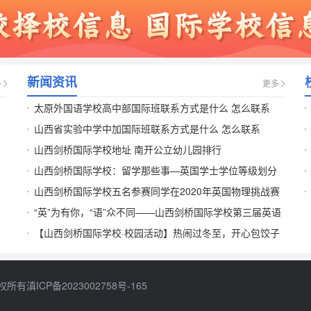
新闻资讯
多
更多
太原外国语学校高中部国际班联系方式是什么 怎么联系
山西省实验中学中加国际班联系方式是什么 怎么联系
_
山西剑桥国际学校地址 南开公立幼儿园排行
山西剑桥国际学校：留学那些事—英国学士学位等级划分
山西剑桥国际学校五名参赛同学在2020年英国物理挑战赛
中全部获得优异奖项
“英”为有你，“语”众不同——山西剑桥国际学校第三届英语
_
嘉年华活动
【山西剑桥国际学校·校园活动】热闹过冬至，开心包饺子
权所有
滇ICP备2023002758号-165