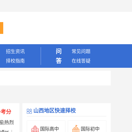
问
招生资讯
常见问题
答
择校指南
在线答疑
山西地区快速择校
备考分
报|热烈
国际高中
国际初中
fer
|