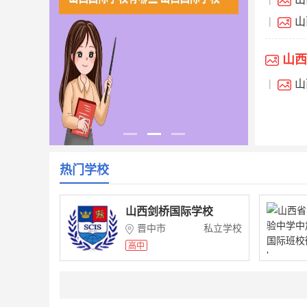
山西
山
|
实力了解一下
山西
山
|
课程究
热门学校
山西剑桥国际学校
晋中市
私立学校
高中