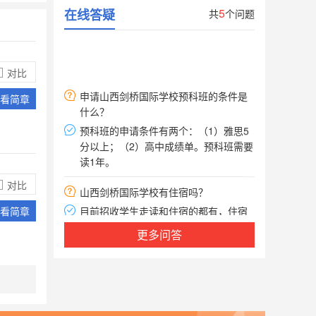
5
在线答疑
共
个问题
申请山西剑桥国际学校预科班的条件是
对比
什么？
看简章
预科班的申请条件有两个：（1）雅思5
分以上；（2）高中成绩单。预科班需要
读1年。
山西剑桥国际学校有住宿吗？
目前招收学生走读和住宿的都有，住宿
对比
的标准按照4星级标准配备，宿舍的管理
看简章
非常严格，请家长放心。
更多问答
山西剑桥国际学校采用什么样授课模
式？
山西剑桥国际采用双语授课教学模式。
山西剑桥国际学校的师资力量怎么样？