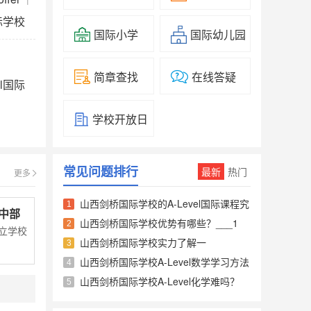
际学校
国际小学
国际幼儿园
简章查找
在线答疑
l国际
学校开放日
常见问题排行
最新
热门
更多
山西剑桥国际学校的A-Level国际课程究
1
中部
竟好在哪儿___1
山西剑桥国际学校优势有哪些？___1
2
立学校
山西剑桥国际学校实力了解一
3
下......___1
山西剑桥国际学校A-Level数学学习方法
4
和技巧___1
山西剑桥国际学校A-Level化学难吗？
5
___1