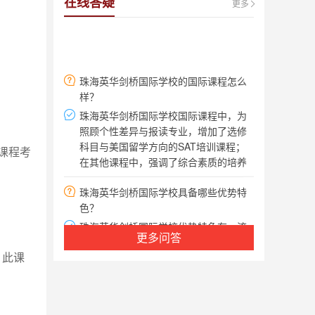
在线答疑
更多
珠海英华剑桥国际学校的国际课程怎么
样？
珠海英华剑桥国际学校国际课程中，为
照顾个性差异与报读专业，增加了选修
科目与美国留学方向的SAT培训课程；
在其他课程中，强调了综合素质的培养
与为适应国外学习、生活、社交的准备
课程考
珠海英华剑桥国际学校具备哪些优势特
课程。
色？
珠海英华剑桥国际学校优势特色有一流
的管理和师资团队、合理的课程设置、
注重个性化教育、签订入读世界名校承
更多问答
诺书。
。此课
珠海英华剑桥国际学校有没有升学指导
服务？
珠海英华剑桥国际学校设有升学指导办