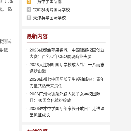
加了选
上海中学国际部
3
境、适
铁岭枫树岭国际学校
4
天津英华国际学校
5
最新内容
球测试
要依
2026成都金苹果锦城一中国际部校园创业
大赛：百名少年CEO展现商业头脑
2026大连枫叶国际学校成人礼：十八而志
逐梦山海
2026成都七中国际部学生领袖峰会：青年
力量共话未来责任
2026广州誉德莱外籍人员子女学校国际
日：40国文化缤纷绽放
2026进才中学国际部家长开放日：走进课
堂见证成长