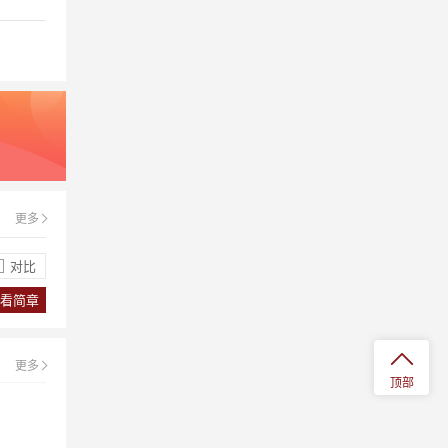
籍。
珠海英华剑桥国际学校的国际课程怎么
样？
珠海英华剑桥国际学校国际课程中，为
照顾个性差异与报读专业，增加了选修
科目与美国留学方向的SAT培训课程；
在其他课程中，强调了综合素质的培养
与为适应国外学习、生活、社交的准备
更多
珠海英华剑桥国际学校具备哪些优势特
课程。
色？
对比
珠海英华剑桥国际学校优势特色有一流
的管理和师资团队、合理的课程设置、
看简章
注重个性化教育、签订入读世界名校承
诺书。
更多
珠海英华剑桥国际学校有没有升学指导
顶部
服务？
珠海英华剑桥国际学校设有升学指导办