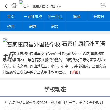
首页
一分钟看校
关于我们
简章
开放日
资讯
问题
问答
石家庄康福外国语
石家庄康福外国语学校（Camford Royal School SJZ)是康福国
学校
际教育集团2011年在石家庄投资兴建的一所现代化国际化寄宿式K12
学校。建校之初，即由幼稚园、小学、初中、高中部组成，全面实施
刘煜炎博士所倡导的完全式整体教育理念。【
详细
】
学校动态
青岛博格思加州学校2026：预科班14万一年，全英文全外教到
底值不值得？