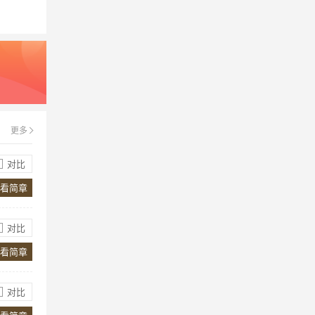
长春盈佳外国语学校收取文具费分别是
托儿班-幼儿园：RMB 1,300；小学(1-5
年级)：RMB 1,700；中学(6-10年级)：
RMB 1,900；高中(11-12年级)：RMB
2,100。
长春盈佳外国语学校午餐费是怎么收取
的？
长春盈佳外国语学校午餐费分别是托儿
更多
班-幼儿园：RMB 780/月；小学(1-5年
级)：RMB 810/月；中学及高中(6-12年
对比
级)：RMB 900/月。
看简章
长春盈佳外国语学校的入学手续有哪
些？
对比
入学手续包括：入学申请表、学生和家
长户口本及身份证复印件、学生及家长
看简章
各两张2寸彩色照片、学生近两年成绩
单、体检报告、免疫记录（PreK-
对比
PYP1）、家长行车证复印件、家长声
报考长春盈佳外国语学校都有哪些奖学
明、学费声明、学校保险声明、紧急医