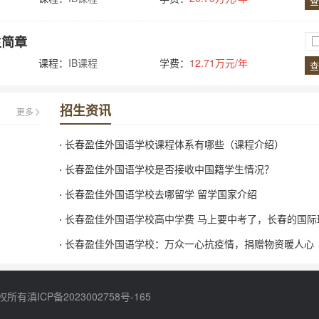
查
生简章
课程：
IB课程
学费：
12.71万元/年
查
招生资讯
更多
长春盈佳外国语学校课程体系有哪些（课程介绍）
长春盈佳外国语学校是否接收中国籍学生情况？
长春盈佳外国语学校去哪留学 留学国家介绍
长春盈佳外国语学校高中学费 马上要中考了，长春的国际
么收费的，考上也用花钱么？谁能帮我介绍一下国际班学生
长春盈佳外国语学校：万众一心抗疫情，捐赠物资暖人心
么，哪个...
权所有
滇ICP备2023002758号-165