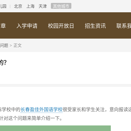
儿园
北京
上海
天津
其他城市
简章
入学申请
校园开放日
招生资讯
联系
问题
正文
>
的？
际学校中的
长春盈佳外国语学校
很受家长和学生关注，意向报读
针对这个问题来简单介绍一下。