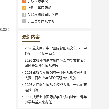
宁波国际学校
2
上海中学国际部
3
铁岭枫树岭国际学校
4
天津英华国际学校
5
025
最新内容
2026重庆南开中学国际部国际文化节：中
外师生共绘多元画卷
2026成都外国语学校国际部中华文化节：
国风雅韵浸润国际校园
2026成都金苹果锦城一中国际部校园创业
大赛：百名少年CEO展现商业头脑
2026大连枫叶国际学校成人礼：十八而志
逐梦山海
2026成都七中国际部学生领袖峰会：青年
长春盈佳外国语学校的师资力量如何？
力量共话未来责任
学校聘请了60余名拥有专业教师资格、