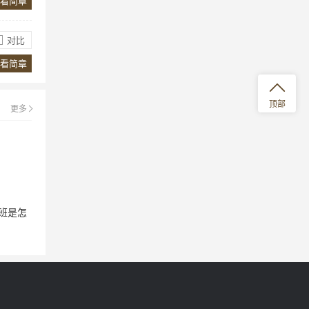
看简章
金？
疗事件处理授权书、接送声明、图书馆
图书借阅协议、照片征用协议、学生成
为了使国际化的教育向综合能力优异、
对比
就公开免责声明。
学习勤奋刻苦的学生开放，我校特设立
全额奖学金、毕业生奖学金及大学入学
看简章
奖学金。奖学金授予在奖学金考试中综
合能力优异的学生，其目的是激励和培
养富有上进心的中国籍学生。
顶部
更多
班是怎
都学什