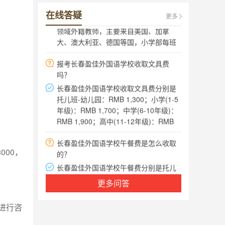
接受过国际文凭组织教育培训的各专业
在线答疑
领域外籍教师，主要来自美国、加拿
更多
大、澳大利亚、德国等国，小学部每班
配有中国籍助教，帮助不同英语水平的
报考长春盈佳外国语学校收取文具费
学生进行更好的学习与交流。
吗？
长春盈佳外国语学校收取文具费分别是
托儿班-幼儿园：RMB 1,300；小学(1-5
年级)：RMB 1,700；中学(6-10年级)：
RMB 1,900；高中(11-12年级)：RMB
2,100。
长春盈佳外国语学校午餐费是怎么收取
的？
000，
长春盈佳外国语学校午餐费分别是托儿
班-幼儿园：RMB 780/月；小学(1-5年
级)：RMB 810/月；中学及高中(6-12年
更多问答
级)：RMB 900/月。
长春盈佳外国语学校的入学手续有哪
进行咨
些？