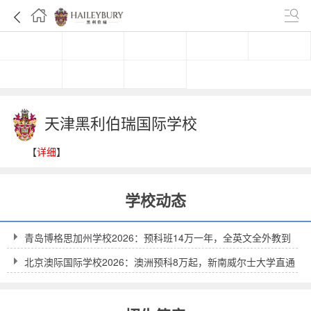
首页
一分钟看校
关于我们
简章
开放日
资讯
问题
问答
天津黑利伯瑞国际学校
【
详细
】
学校动态
青岛博格思加州学校2026：预科班14万一年，全英文全外教到
底值不值得？
北京澳际国际学校2026：澳洲预科8万起，新南威尔士大学直通
车到底靠不靠谱？