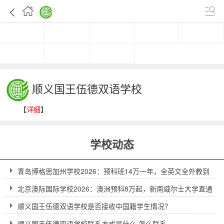
首页
一分钟看校
关于我们
简章
开放日
资讯
问题
问答
顺义国王伍德双语学校
【
详细
】
学校动态
青岛博格思加州学校2026：预科班14万一年，全英文全外教到
底值不值得？
北京澳际国际学校2026：澳洲预科8万起，新南威尔士大学直通
车到底靠不靠谱？
顺义国王伍德双语学校是否接收中国籍学生情况？
顺义国王伍德双语学校联系方式是什么 怎么联系