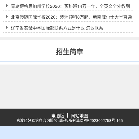
青岛博格思加州学校2026：预科班14万一年，全英文全外教到
底值不值得？
北京澳际国际学校2026：澳洲预科8万起，新南威尔士大学直通
车到底靠不靠谱？
辽宁省实验中学国际部联系方式是什么 怎么联系
招生简章
电脑版
网站地图
官渡区好易信息咨询服务部版权所有
滇ICP备2023002758号-165