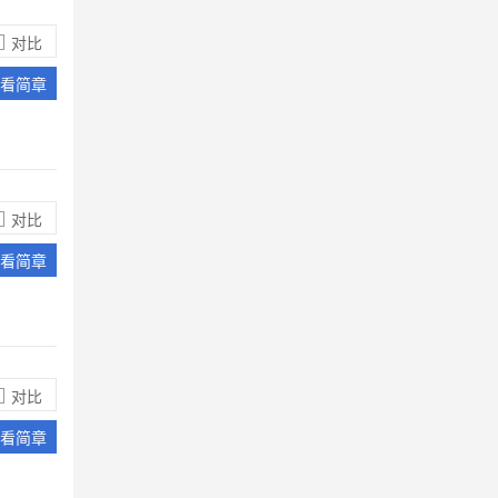
了。每月只需付36加元保险费，便可享
受加拿大优越的医疗保险福利，生病时
对比
可以得到免费治疗。
武汉市洪山高级中学国际部有多少名外
看简章
教？主要负责教授有什么课程？
我们国际部现在有4名全职的外教，2名
线上外教。线下外教会负责教授ESL课
程、科学、社会学、数学等课程。线上
外教负责线上课程的教授,有商务电脑运
对比
用，生涯学习规划，语言艺术，外教课
武汉二中国际部有奖学金制度吗？
程占国际班学生全部课程60%左右。
看简章
武汉二中国际部有奖学金制度，为优秀
学生设立奖学金；本届学子中有19名获
得了大学提供的奖学金，共计757000美
元（约合人民币5299000元）。
对比
就读武汉二中国际部可以获得什么证
件？
看简章
学生学完规定的中、外方课程，成绩合
格，可获得美国圣玛丽中学高中毕业