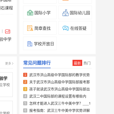
顶石课程
国际小学
国际幼儿园
简章查找
在线答疑
|
验中学
学校开放日
常见问题排行
最新
热门
更多
武汉市洪山高级中学国际部的教学优势
1
验学
武汉市洪山高级中学国际部的学生到加
有哪些？___1
关于武汉市洪山高级中学国际部报考那
2
立学校
拿大读什么样的学校？可以选择学校
些事......___1
孩子就读武汉市洪山高级中学国际部出
3
吗？
国留学有保障吗？___1
武汉二中国际部的课程设置有哪些内
4
在刚入学时，我们就帮助学生注册加拿
容？___1
大高中学籍。学生前往加拿大时，进入
怎样才能进入武汉三牛中美中学？___1
5
到加拿大教育局下辖的公立高中学习。
报考指南：武汉三牛中美中学优势详解
6
立学校
加拿大教育局根据学生的学习情况和兴