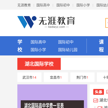
无涯教育
国际高中
国际初中
国际小学
国际幼
学
课
国际高中
国际初中
校
程
国际小学
国际幼儿园
湖北国际学校
武汉市
14
宜昌市
1
荆门市
1
十
湖北
武昌实
湖
|