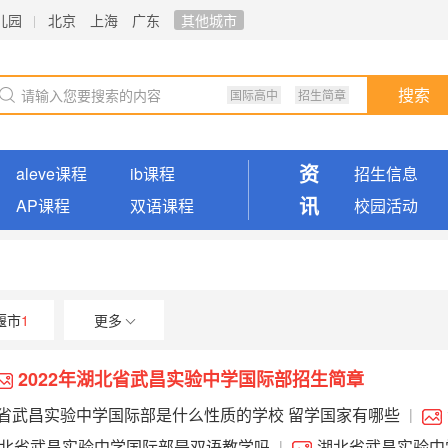
儿园
北京
上海
广东
其他城市
国际高中
招生简章
搜索
资
aleve课程
ib课程
招生信息
讯
AP课程
双语课程
校园活动
堰市
1
更多
2022年湖北省武昌实验中学国际部招生简章
省武昌实验中学国际部是什么性质的学校 留学国家有哪些
|
验中学国际部怎么样 湖北省武昌实验中学国际部招生简章
北省武昌实验中学国际部是双语教学吗
湖北省武昌实验中
|