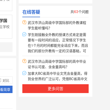
___1
趣爱好帮助学生匹配相应的学校。
武汉市洪山高级中学国际部的外教课程
63
在线答疑
共
个问题
学生能听懂吗？
学国
学生刚接触全外教的授课方式肯定是需
立学校
要有一段时间的适应，正常情况下学生
在1个月的时间都能完全适应下来，而且
我们的部分外教有一定的汉语基础，可
以在前期给予学生很大帮助，前期不能
武汉市洪山高级中学国际部的高中毕业
完全听懂也属于正常，从往届学生的情
证书认可度、含金量高吗？
况来看，2-3个月基本能够完全接受。
加拿大BC省高中毕业文凭含金量高，得
到全世界的广泛认可，凭借BC省高中文
凭可直接申请美国、加拿大、英联邦等
世界大学。我们的有毕业生被哈弗、耶
对比
鲁、斯坦福大学、多伦多大学、UBC等
武汉市洪山高级中学国际部在加拿大留
更多问答
世界顶尖大学录取。
看简章
学期间，生病了如何就医?
留学期间必须购买医疗保险。加拿大医
疗费昂贵，但购买医疗保险后就不同