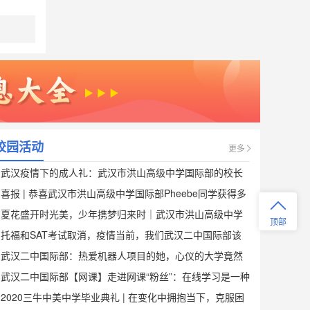
证，并申请就读海外大学。
武汉二中国际部中美国高中选修课程有
哪些？
国际部美方选修课程包括：电脑编程、
艺术欣赏、器乐、合唱、球类、商务、
演讲辩论、科学实验、创办报刊、游戏
发明等，由外教根据学生兴趣爱好规划
设计。
武汉二中国际部中美国高中必修课程有
校园活动
更多
哪些？
武汉疫情下的成人礼：武汉市洪山高级中学国际部的校长
国际部美方必修课程包括：ESL, 阅读写
和六百学生一一击拳___1
喜报 | 恭喜武汉市洪山高级中学国际部Pheebe同学获得多
作、英美文学、人文地理、美国历史、
欧洲历史、数学、物理、化学、生物、
伦多大学商学院Offer！___1
夏花盛开时光美，少年携梦归来时｜武汉市洪山高级中学
顶部
天文学、地质学、环境科学等，全部采
国际部复课啦___1
托福和SAT考试取消，疫情当前，我们武汉二中国际部该
用美国中学使用的原版教材。
报考武汉二中国际部都会接收什么样的
如何应对？___1
武汉二中国际部：热爱机器人项目的她，心仪的大学竟然
课程?
是……___1
武汉二中国际部【网课】走进网课“粉丝”：在线学习是一种
武汉二中国际部将美国高中课程和中国
怎样的体验？___1
2020三牛中美中学毕业典礼 | 在变化中拥抱当下，克服困
高中课程有机结合，并加入高端的AP课