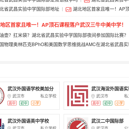
多少
北省武昌实验中学国际部地址
湖北地区首家且唯一！AP
|
汉三牛中美中学！
地区首家且唯一！AP顶石课程落户武汉三牛中美中学！
油壶？扛米袋？湖北省武昌实验中学国际部夜间参加国际比赛？
湖北省武昌实验中学国际部成为AMC考点
国物理奥林匹克BPhO和美国数学思维挑战AMC在湖北省武昌实
顺利举行
武汉外国语学校美加分
武汉海淀外国语实
校
校
武汉市
私立学校
武汉市
私
高中
初中
小学
高中
初中
小学
幼儿园
武汉外国语英中学校
武汉二中国际部
武汉市
私立学校
武汉市
公