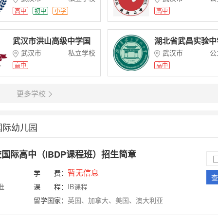
高中
初中
小学
高中
武汉市洪山高级中学国
湖北省武昌实验中
际部
际部
武汉市
私立学校
武汉市
公
高中
高中
更多学校
国际幼儿园
国际高中（IBDP课程班）招生简章
暂无信息
学 费：
查
准
课 程：
IB课程
留学国家：
英国、加拿大、美国、澳大利亚