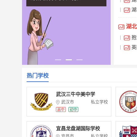
部学费
湖
|
落户武
湖北
抱
|
快讯：
英
|
国际部
热门学校
武汉三牛中美中学
武汉市
私立学校
高中
初中
宜昌龙盘湖国际学校
宜昌市
私立学校