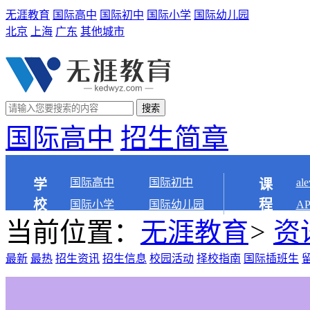
无涯教育
国际高中
国际初中
国际小学
国际幼儿园
北京
上海
广东
其他城市
搜索
国际高中
招生简章
国际高中
国际初中
al
学
课
校
程
国际小学
国际幼儿园
A
当前位置：
无涯教育
>
资
最新
最热
招生资讯
招生信息
校园活动
择校指南
国际插班生