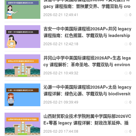
gacy 课程指南：晋陕蒙交界、学籍双轨与 cro
ss-regional logistics
2026-02-21 12:49:41
0
吉安一中中美国际课程班2026AP+井冈 legacy
课程指南：红色摇篮、学籍双轨与 leadership
fusion
2026-02-21 12:42:18
0
井冈山中学中美国际课程班2026AP+生态 lega
cy 课程解析：革命圣地、学籍双轨与 environ
mental governance
2026-02-21 10:49:32
0
沁源一中中美国际课程班2026AP+太岳 legacy
课程详解：绿色沁源、学籍双轨与 biodiversit
y informatics
2026-02-21 09:39:49
0
山西财贸职业技术学院附属中学国际部2026VC
E+零基 legacy 课程详解：财政改革延伸、插
班便利与澳洲 public finance
2026-02-20 17:44:08
0