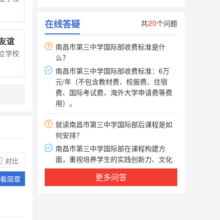
___1
南昌市第三中学国际部收费标准是什
20
在线答疑
共
个问题
么？
友谊
南昌市第三中学国际部收费标准：6万
立学校
元/年（不包含教材费、校服费、住宿
费、国际考试费、海外大学申请费等费
用）。
就读南昌市第三中学国际部后课程是如
何安排？
南昌市第三中学国际部在课程构建方
面，重视培养学生的实践创新力、文化
理解力和基础学力。这里办学资源丰
富，开设了美高、AP、ACT、SAT 等世
对比
界一流课程。
南昌市第三中学国际部招生对象是什
更多问答
看简章
么？
南昌市第三中学国际部招生对象是了解
和认同国际化教育理念和模式，立志出