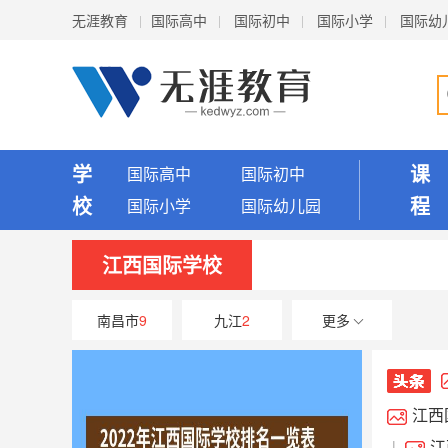
无涯教育
国际高中
国际初中
国际小学
国际幼
学
课
国际高中
国际初中
校
程
国际小学
国际幼儿园
江西国际学校
南昌市
9
九江
2
更多
江西
际班是
江
|