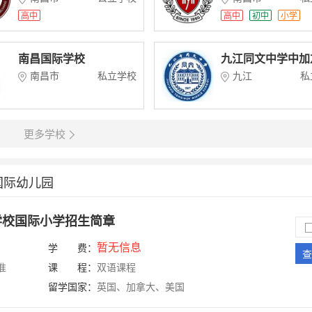
高中
高中
初中
小学
南昌国际学校
九江同文中学中加
学校
南昌市
私立学校
九江
私
更多学校
国际幼儿园
学校国际小学招生简章
暂无信息
学 费：
查
准
课 程：
双语课程
留学国家：
英国、加拿大、美国