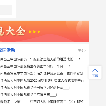
江西师大附中中美国际班打算招多少学
生？
江西师大附中中美国际班招生计划是高
一新生计划招3个班，班级采用小班教
学，每班人数控制在30人左右。对于高
一插班高二的学生，只会录取非常优秀
的同学以保证班级质量。
江西师大附中中美国际班学费是多少？
校园活动
江西师大附中中美国际班学费7万/年。
更多
南昌三中国际部高一年级在读生赵天韵的烂漫成长___1
怎样才能被江西师大附中中美国际班录
取？
南昌三中国际部交换生在美国学习的十个月___1
首先参加江西师大附中中美国际班组织
南昌市第三中学国际部：海外课程圆满结束，我们平安到
顶部
的自主招生考试（英语笔试及面试），
家啦！___1
江西师大附中国际部2020届毕业典礼暨成人仪式隆重举行
再结合孩子的中考成绩。两项都达到学
__1
江西师大附中国际班学子居家学习经验分享___1
校的要求后，便可获得最终录取。
江西师大附中国际班学子宅家日志___1
2020年南昌市第三中学国际部招生计划
奔跑吧，少年！——江西师大附中国际班高三（20）班班
有哪些？