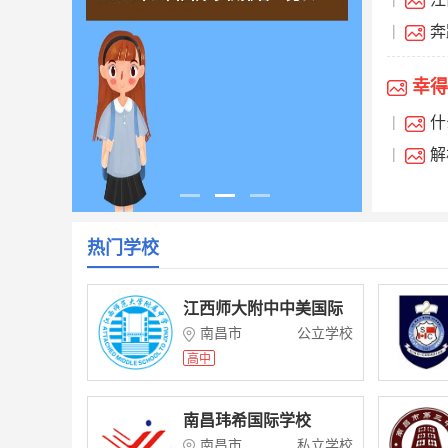
程
奔
|
幸
|
幸得
什
|
于江西
解
|
热门学校
江西师大附中中美国际
班
南昌市
公立学校
高中
南昌玮希国际学校
南昌市
私立学校