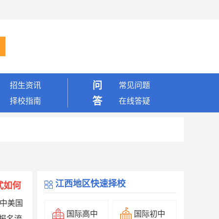
问
招生资讯
常见问题
答
择校指南
在线答疑
江西地区快速择校
式如何
中美国
国际高中
国际初中
报名流