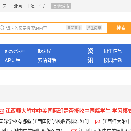
儿园
北京
上海
广东
其他城市
国际高中
招生简章
搜索
资
aleve课程
ib课程
招生信息
讯
AP课程
双语课程
校园活动
江西师大附中中美国际班是否接收中国籍学生 学习模
国际学校有哪些 江西国际学校收费标准如何
江西师大附中
|
什么性质的学校 留学国家有哪些
西师大附中中美国际班怎么申请
江西师大附中中美国际班
|