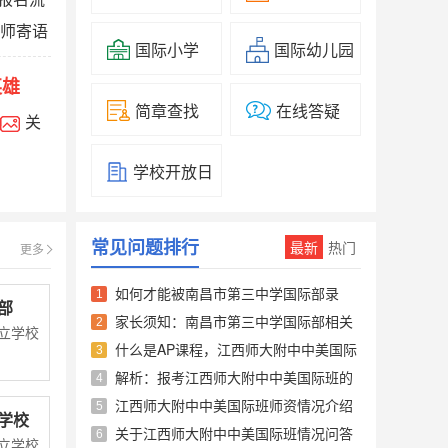
老师寄语
国际小学
国际幼儿园
英雄
简章查找
在线答疑
关
学校开放日
常见问题排行
最新
热门
更多
如何才能被南昌市第三中学国际部录
1
部
取？录取后每年的学费是多少？___1
家长须知：南昌市第三中学国际部相关
2
立学校
问题解答___1
什么是AP课程，江西师大附中中美国际
2020年南昌市第三中学国际部招生计划
3
班开设了几门AP课程？___1
有哪些？
解析：报考江西师大附中中美国际班的
4
优势、特色___1
南昌市第三中学国际部面向全南昌市招
江西师大附中中美国际班师资情况介绍
5
学校
收100名初三毕业生（全市含湾里区、新
___1
关于江西师大附中中美国际班情况问答
6
立学校
建区、南昌县、安义县和进贤县）。