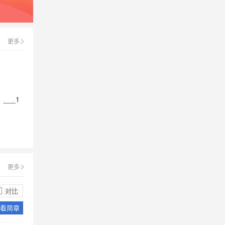
等专用教室；活动区有400米跑道田径
场、室内网球场、室内体育馆；生活区
马可波罗国际教育学校都开设了哪些课
有标准餐厅及美式风格标间式公寓，是
程？
一所现代化、数字化学校。
更多
马可波罗国际教育学校开设了语言、科
学、数学、社会科学、文学、人文艺
术、体育健康等罗格斯科校课程，以及
相关大学先修AP课程。除了这些，学校
好开设了Lower Secondary、IGCSE、
__1
马可波罗国际教育学校有什么优势特
A-level等英国剑桥课程。
色？
马可波罗国际教育学校环境优美设施完
善、美高课程与浸泡式学习、实行选课
与走班制、采用小班化与导师制、开设
中国文化和文化特色课程、海外直选师
更多
资、100%大学升学保障。
马可波罗国际教育学校有什么特色吗？
对比
马可波罗国际教育学校校园环境优美、
看简章
美式高中课程的开设、采用走班制度与
小班化管理、设置中国文学特色课程、