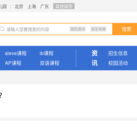
儿园
北京
上海
广东
其他城市
国际高中
招生简章
搜索
资
aleve课程
ib课程
招生信息
讯
AP课程
双语课程
校园活动
？