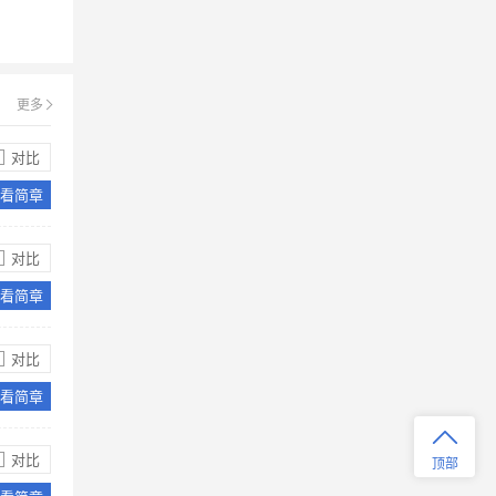
展。
哪些学生可以报考马可波罗国际教育学
校国际初中？
报名马可波罗国际教育学校国际初中
者，需是初中在读学生。欢迎各位感兴
更多
趣的同学们报考马可波罗国际教育学校
国际初中
对比
看简章
马可波罗国际教育学校校园环境如何？
教学区建筑面积6300多平方米，有图书
馆、标准化的实验室、音乐教室、星空
对比
地理教室、中外文阅览室，电子阅览室
看简章
等专用教室；活动区有400米跑道田径
场、室内网球场、室内体育馆；生活区
马可波罗国际教育学校都开设了哪些课
有标准餐厅及美式风格标间式公寓，是
对比
程？
一所现代化、数字化学校。
看简章
马可波罗国际教育学校开设了语言、科
学、数学、社会科学、文学、人文艺
术、体育健康等罗格斯科校课程，以及
对比
顶部
相关大学先修AP课程。除了这些，学校