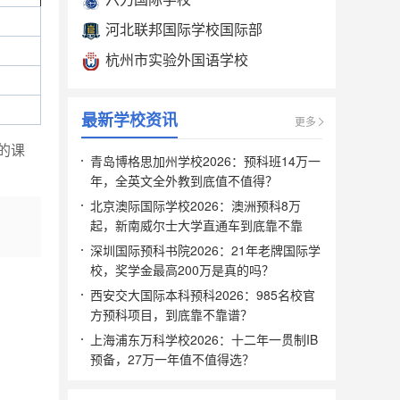
河北联邦国际学校国际部
杭州市实验外国语学校
最新学校资讯
更多
的课
马可波罗国际教育学校招生阶段有哪
青岛博格思加州学校2026：预科班14万一
些？
年，全英文全外教到底值不值得？
马可波罗国际教育学校有国际初中部、
北京澳际国际学校2026：澳洲预科8万
国际高中部。同学们可以参考一分钟看
起，新南威尔士大学直通车到底靠不靠
校详细参考。
谱？
深圳国际预科书院2026：21年老牌国际学
校，奖学金最高200万是真的吗？
马可波罗国际教育学校国际高中的招生
西安交大国际本科预科2026：985名校官
对象是？
方预科项目，到底靠不靠谱？
目前，马可波罗国际教育学校国际高中
的招生对象是高中在读学生。本地学生
上海浦东万科学校2026：十二年一贯制IB
和外地学生均可报读马可波罗国际教育
预备，27万一年值不值得选？
学校国际高中。