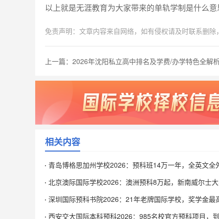
以上就是无涯教育为大家带来的单轨学制是什么意
免责声明：文章内容来自网络，如有侵权请及时联系删除，联系邮
上一篇：
2026年沈阳私立高中排名及学费/办学特色全解
相关内容
青岛博格思加州学校2026：预科班14万一年，全英文全
值不值得？
北京澳际国际学校2026：澳洲预科8万起，新南威尔士
车到底靠不靠谱？
深圳国际预科书院2026：21年老牌国际学校，奖学金最高
是真的吗？
西安交大国际本科预科2026：985名校官方预科项目，