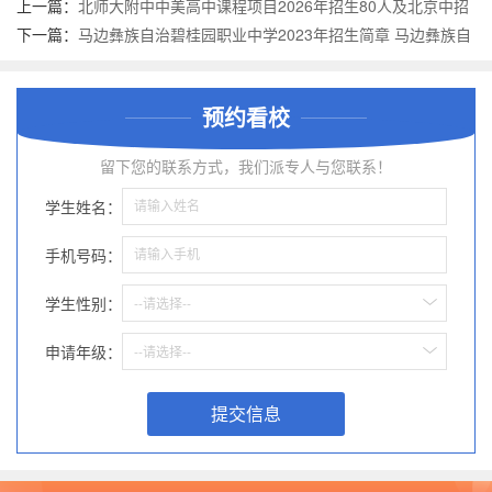
上一篇：
北师大附中中美高中课程项目2026年招生80人及北京中招
统一录取
下一篇：
马边彝族自治碧桂园职业中学2023年招生简章 马边彝族自
治碧桂园职业中学2023招生人数
预约看校
留下您的联系方式，我们派专人与您联系！
学生姓名：
手机号码：
学生性别：
--请选择--
申请年级：
--请选择--
提交信息