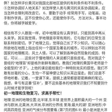
弊？如怎样评价黄河对我国北部地区提供的有利条件和不利条件。
⑤怎样协调好人地关系？如怎样使人类与黄河的关系协调起来，应
当怎样合理利用改造它。 6、要勤于动手 经常用手写，动笔画，动
手制作学具，这不仅使你心灵，还能使你手巧。 方法对头，事半功
倍，你将越学越爱学。
相信有不少人跟我一样，初中地理没有认真学好，只能到高中再从
头来学。其实我觉得，学地理是非常有用的，它与我们的日常生活
联系特别密切。学了地理之后，觉得自己长了不少知识。可以随心
所欲地在地图上指出任何一个国家及著名的城市，可以辨别出不同
国家的地理概况、风土人情，可以了解到各种自然现象的成因、特
征，可以……这些对于懂地理的人来说都只是些皮毛。而对我这个
曾经的“地理盲”却是格外新鲜有趣的。教我们地理的黄国华老师是个
全能型的“才子”。上他的课总能给我们一种特别充实的感觉。我们不
敢有丝毫的分心，生怕一不留神便让知识从耳边溜走。我们总是不
停地听着、记着，一堂课下来，提纲上通常都是密密麻麻的笔记。
我想，幸亏有这番“狂补”，要不这些基本的地理常识我们不知要到什
么时候才能学到呢！
初一地理和生物复习，求高手帮忙！
地理:亚洲的地理位置;北半球,东半球 是世界上面积最大的一个州 亚
洲与欧洲,北美洲,大洋洲,非洲的分界线 里海;最大的湖! 亚洲地形;中
间高四周低 亚洲的气候分布图要看,(第7页的图6.9) 最小是洲是大洋