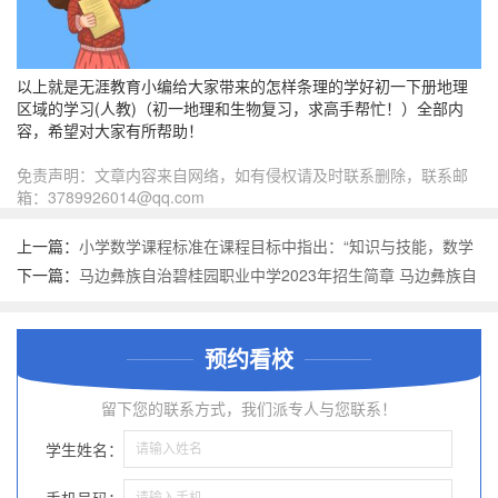
以上就是无涯教育小编给大家带来的怎样条理的学好初一下册地理
区域的学习(人教)（初一地理和生物复习，求高手帮忙！）全部内
容，希望对大家有所帮助！
免责声明：文章内容来自网络，如有侵权请及时联系删除，联系邮
箱：3789926014@qq.com
上一篇：
小学数学课程标准在课程目标中指出：“知识与技能，数学
思考，解决问题和情感与态 小学技术课程标准
下一篇：
马边彝族自治碧桂园职业中学2023年招生简章 马边彝族自
治碧桂园职业中学2023招生人数
预约看校
留下您的联系方式，我们派专人与您联系！
学生姓名：
手机号码：