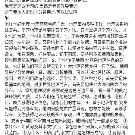
我就是这么学习的,当然是老师教导我的,
对于我本人来说十分管用,你可以试试啊.
附
怎样学好地理 地理环境空间广大，地理事物多种多样，地理关系错
综复杂。学习地理尤其要注意学习方法，只有掌握好学习方法，才
能化难为易，学得扎实而灵活。 1、学会使用课本 教科书既是掌握
知识、技能的工具，又是培养自学能力的依据。目录提示着全书的
要领和前后的联系，要经常翻阅，以便对全书内容心中有数。精读
课文、常看深思，抓住要点，记下问题，要特别重视插图和表格，
领会图表所说明的问题。 2、学会使用地图 地图是地理信息的载
体，它能将我们不能亲眼见到的广大地理环境变得一目了然。 地图
又是学习地理的工具，通过分析地图，可以认识地理特征、原理、
成因，找到利用改造的途径，要学会读、用各种地图，首先要记住
最基本的地图。对于世界地理而言，首先要记住七大洲和四大洋的
分布。 3、重视地理观察 观察就是边思考边细看。看一看当地的地
理环境的面貌，以及人们在当地是怎样活动的。通过报刊、电视节
目、图片获得地理信息，锻炼我们的才智。 4、善于地理想象 观察
只能得到局部直观，地图只能提供位置直观，想象才能使二者联系
起来，使你获得地理环境的全面景观，进而向你展示地理的未来。
5、要善于动脑 经常向自己提出问题，地理问题的一般思路是： ①
学什么？如黄河及其水文特征。 ②在哪里？如黄河流经的省区和流
域范围。 ③为什么？如黄河的水文特征是怎样形成的。 ④有何利