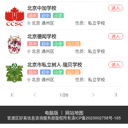
北京中加学校
进入
高中
初中
小学
北京 通州区
性质：
私立学校
北京德闳学校
进入
高中
初中
小学
幼儿园
北京 通州区
性质：
私立学校
北京市私立树人·瑞贝学校
进入
高中
初中
小学
幼儿园
北京 通州区
性质：
私立学校
1/26
电脑版
网站地图
官渡区好易信息咨询服务部版权所有
滇ICP备2023002758号-165